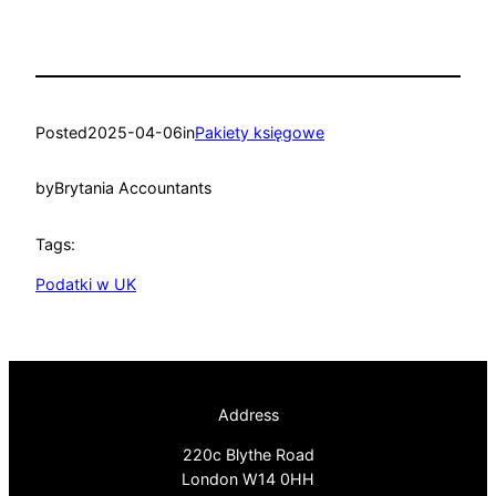
Posted
2025-04-06
in
Pakiety księgowe
by
Brytania Accountants
Tags:
Podatki w UK
Address
220c Blythe Road
London W14 0HH