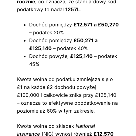
rocznie
, co oznacza, że standardowy kod
podatkowy to nadal
1257L
.
Dochód pomiędzy
£12,571 a £50,270
– podatek 20%
Dochód pomiędzy
£50,271 a
£125,140
– podatek 40%
Dochód powyżej
£125,140
– podatek
45%
Kwota wolna od podatku zmniejsza się o
£1 na każde £2 dochodu powyżej
£100,000 i całkowicie znika przy £125,140
– oznacza to efektywne opodatkowanie na
poziomie aż 60% w tym zakresie.
Kwota wolna od składek
National
Insurance
(NIC) wynosi również
£12,570