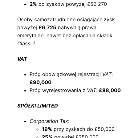
2%
od zysków powyżej £50,270
Osoby samozatrudnione osiągające zysk
powyżej
£6,725
nabywają prawa
emerytalne, nawet bez opłacania składki
Class 2
.
VAT
Próg obowiązkowej rejestracji
VAT
:
£90,000
Próg wyrejestrowania z
VAT
:
£88,000
SPÓŁKI LIMITED
Corporation Tax
:
19%
przy zyskach do £50,000
25%
powyżej £250,000