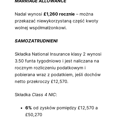
MARRIAGE ALLOWANCE
Nadal wynosi
£1,260 rocznie
– można
przekazać niewykorzystaną część kwoty
wolnej współmałżonkowi.
SAMOZATRUDNIENI
Składka National Insurance klasy 2 wynosi
3.50 funta tygodniowo i jest naliczana na
rocznym rozliczeniu podatkowym i
pobierana wraz z podatkiem, jeśli dochów
netto przekroczy £12,570.
Składka
Class 4 NIC
:
6%
od zysków pomiędzy £12,570 a
£50,270