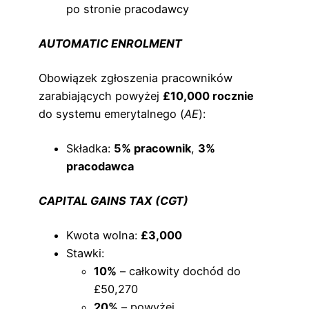
po stronie pracodawcy
AUTOMATIC ENROLMENT
Obowiązek zgłoszenia pracowników
zarabiających powyżej
£10,000 rocznie
do systemu emerytalnego (
AE
):
Składka:
5% pracownik
,
3%
pracodawca
CAPITAL GAINS TAX (CGT)
Kwota wolna:
£3,000
Stawki:
10%
– całkowity dochód do
£50,270
20%
– powyżej