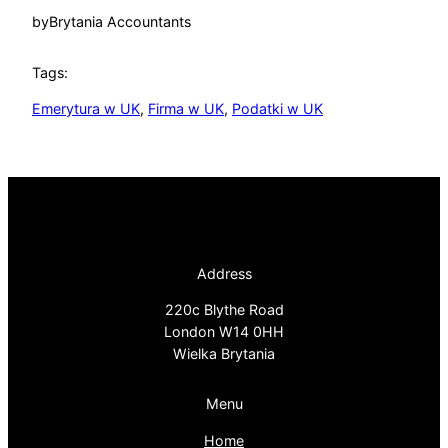
by
Brytania Accountants
Tags:
Emerytura w UK
, 
Firma w UK
, 
Podatki w UK
Address
220c Blythe Road
London W14 0HH
Wielka Brytania
Menu
Home