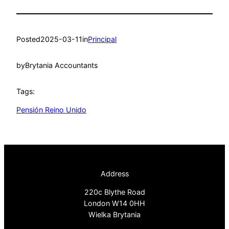
Posted
2025-03-11
in
Principal
by
Brytania Accountants
Tags:
Pensión Reino Unido
Address
220c Blythe Road
London W14 0HH
Wielka Brytania